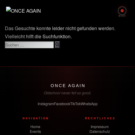
Zum
Inhalt
springen
Das Gesuchte konnte leider nicht gefunden werden.
Vielleicht hilft die Suchfunktion.
Suchen
nach:
ONCE AGAIN
Oldschool never felt so good.
Instagram
Facebook
TikTok
WhatsApp
NAVIGATION
RECHTLICHES
Home
Impressum
Events
Datenschutz