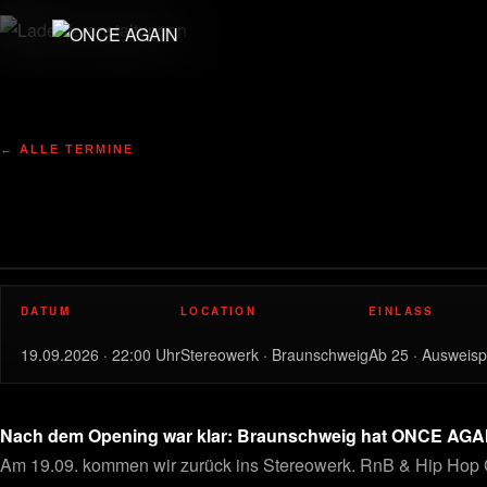
Zum
Inhalt
springen
← ALLE TERMINE
DATUM
LOCATION
EINLASS
19.09.2026 · 22:00 Uhr
Stereowerk · Braunschweig
Ab 25 · Ausweispf
Nach dem Opening war klar: Braunschweig hat ONCE AGAIN 
Am 19.09. kommen wir zurück ins Stereowerk. RnB & Hip Hop 