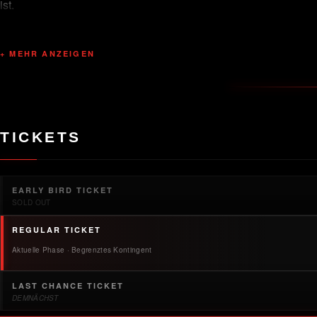
ist.
Der erste Refrain, die richtigen Leute, dieser kurze Moment, 
Wer beim Opening dabei war, weiß, warum wir wiederkommen. We
+ MEHR ANZEIGEN
An den Decks: DJ EVOLUTION & DJ FATCAP
TICKETS
EARLY BIRD TICKET
SOLD OUT
REGULAR TICKET
Aktuelle Phase · Begrenztes Kontingent
LAST CHANCE TICKET
DEMNÄCHST