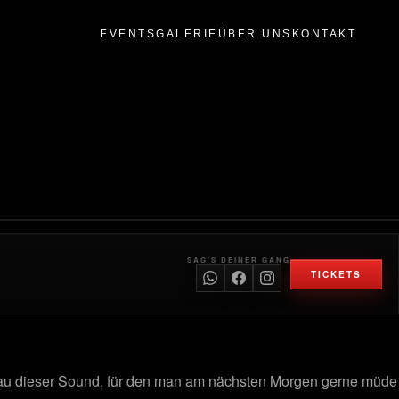
EVENTS
GALERIE
ÜBER UNS
KONTAKT
SAG’S DEINER GANG
TICKETS
au dieser Sound, für den man am nächsten Morgen gerne müde