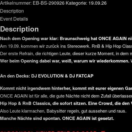
Artikelnummer:
EB-BS-290926
Kategorie:
19.09.26
Description
Event Details
Description
Nach dem Opening war klar: Braunschweig hat ONCE AGAIN nich
Am 19.09. kommen wir zurück ins Stereowerk. RnB & Hip Hop Class
Der erste Refrain, die richtigen Leute, dieser kurze Moment, in de
Wer beim Opening dabei war, weiß, warum wir wiederkommen.
W
An den Decks: DJ EVOLUTION & DJ FATCAP
Kommt nicht irgendwem hinterher, kommt mit eurer eigenen Ga
ONCE AGAIN ist für alle, die gute Nächte nicht dem Zufall überlasse
Hip Hop & RnB Classics, die sofort sitzen. Eine Crowd, die den 
Also Leute klarmachen, Babysitter regeln, gut aussehen und raus.
Manche Nächte sind spontan. ONCE AGAIN ist gesetzt.