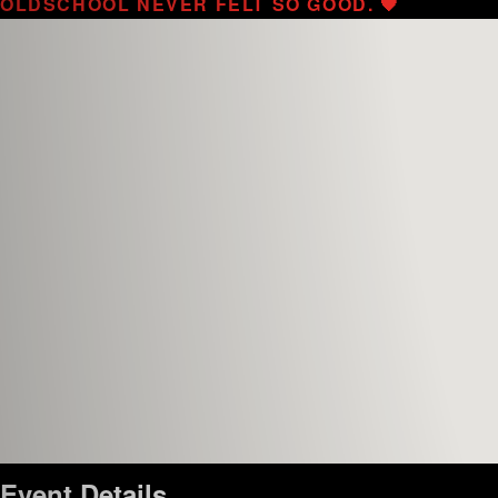
OLDSCHOOL NEVER FELT SO GOOD. 🖤
Event Details