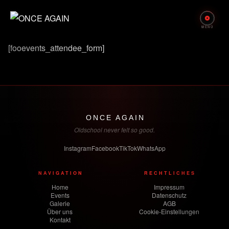
Zum
Inhalt
springen
[fooevents_attendee_form]
ONCE AGAIN
Oldschool never felt so good.
Instagram
Facebook
TikTok
WhatsApp
NAVIGATION
RECHTLICHES
Home
Impressum
Events
Datenschutz
Galerie
AGB
Über uns
Cookie-Einstellungen
Kontakt